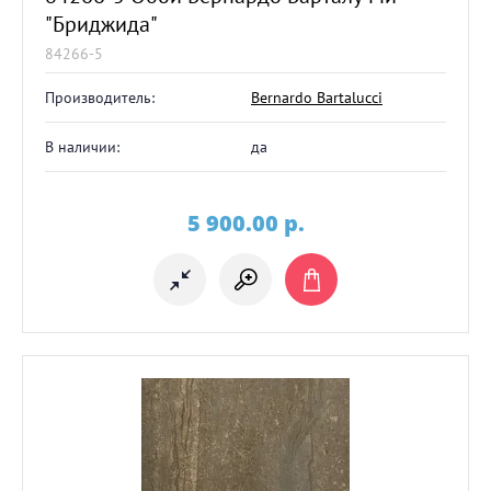
"Бриджида"
84266-5
Производитель:
Bernardo Bartalucci
В наличии:
да
5 900.00
p.