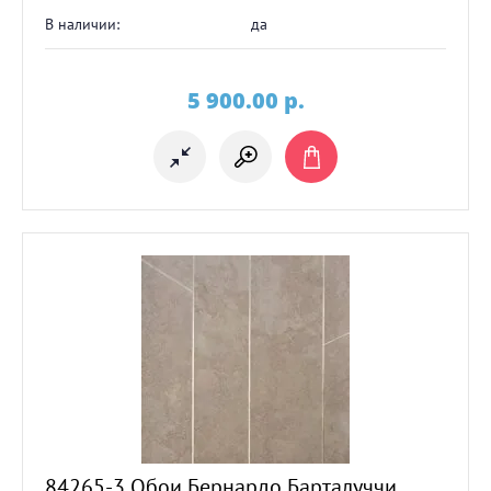
В наличии:
да
5 900.00
p.
84265-3 Обои Бернардо Барталуччи