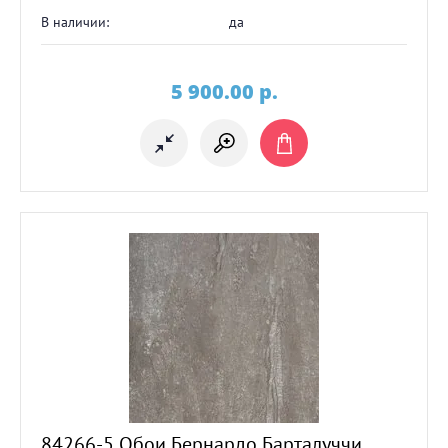
В наличии:
да
5 900.00
p.
84266-5 Обои Бернардо Барталуччи