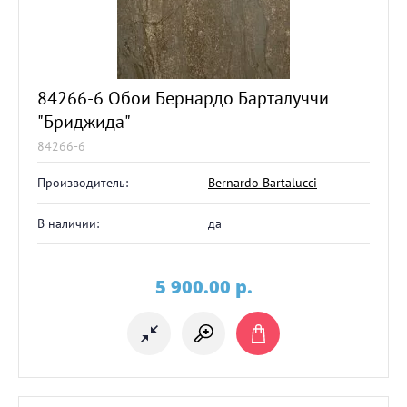
84266-6 Обои Бернардо Барталуччи
"Бриджида"
84266-6
Производитель:
Bernardo Bartalucci
В наличии:
да
5 900.00
p.