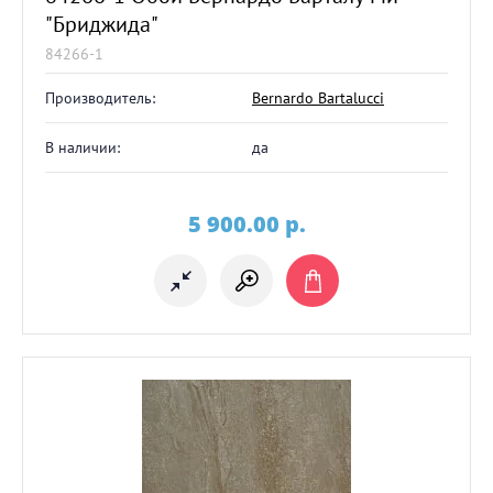
"Бриджида"
84266-1
Производитель:
Bernardo Bartalucci
В наличии:
да
5 900.00
p.