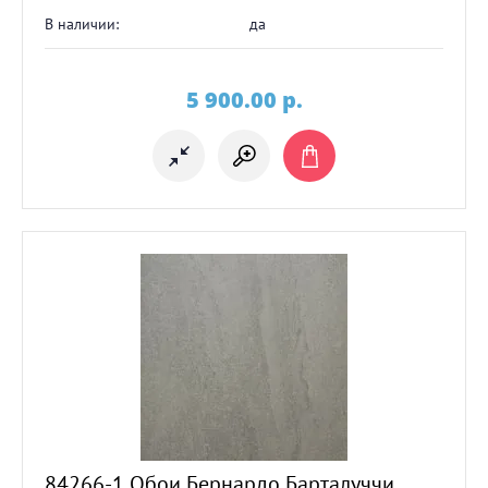
В наличии:
да
5 900.00
p.
84266-1 Обои Бернардо Барталуччи