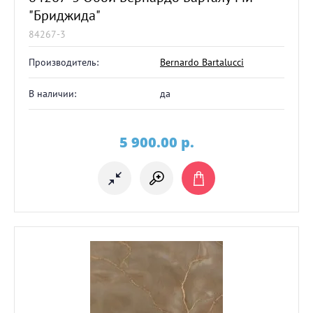
"Бриджида"
84267-3
Производитель:
Bernardo Bartalucci
В наличии:
да
5 900.00
p.