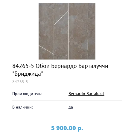
84265-5 Обои Бернардо Барталуччи
"Бриджида"
84265-5
Производитель:
Bernardo Bartalucci
В наличии:
да
5 900.00
p.