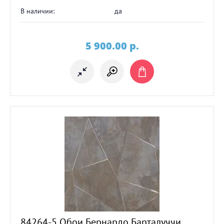
В наличии:
да
5 900.00
p.
84264-5 Обои Бернардо Барталуччи