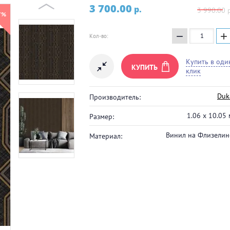
3 700.00
p.
3 990.00
p
7%
−
+
Кол-во:
Купить в оди
КУПИТЬ
клик
Duk
Производитель:
1.06 x 10.05 
Размер:
Винил на Флизелин
Материал: