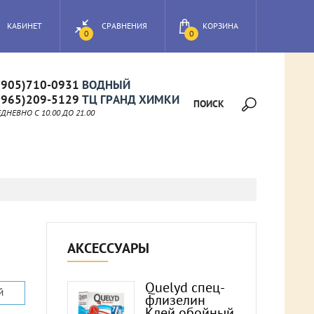
КАБИНЕТ
СРАВНЕНИЯ
КОРЗИНА
0
0
(905)710-0931
ВОДНЫЙ
(965)209-5129
ТЦ ГРАНД ХИМКИ
ПОИСК
НЕВНО C 10.00 ДО 21.00
АКСЕССУАРЫ
Quelyd спец-
Й
флизелин
Клей обойный