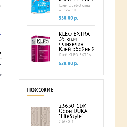
Клей Quelyd спец-
.
флизелин
550.00
p.
KLEO EXTRA
н
35 кв.м
Флизелин
Клей обойный
a
Клей KLEO EXTRA
530.00
p.
м
е
ПОХОЖИЕ
23650-1DK
Обои DUKA
"LifeStyle"
23650-1