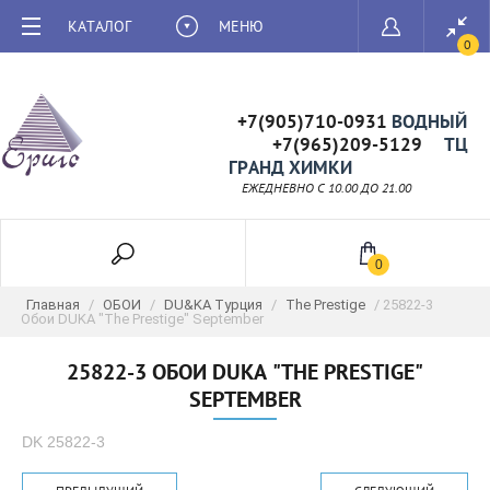
КАТАЛОГ
МЕНЮ
0
+7(905)710-0931
ВОДНЫЙ
+7(965)209-5129
ТЦ
ГРАНД ХИМКИ
ЕЖЕДНЕВНО C 10.00 ДО 21.00
0
Главная
/
ОБОИ
/
DU&KA Турция
/
The Prestige
/ 25822-3
Обои DUKA "The Prestige" September
25822-3 ОБОИ DUKA "THE PRESTIGE"
SEPTEMBER
DK 25822-3