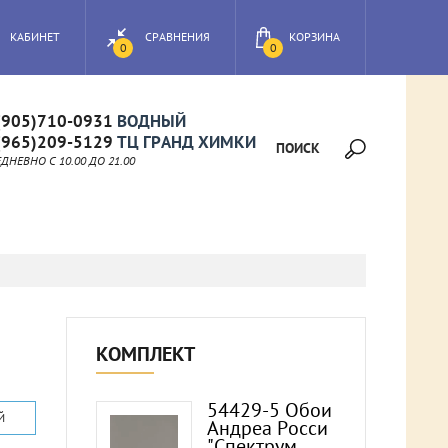
КАБИНЕТ
СРАВНЕНИЯ
КОРЗИНА
0
0
(905)710-0931
ВОДНЫЙ
(965)209-5129
ТЦ ГРАНД ХИМКИ
ПОИСК
НЕВНО C 10.00 ДО 21.00
КОМПЛЕКТ
54429-5 Обои
Й
Андреа Росси
"Спектрум