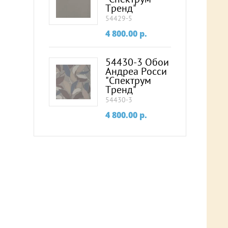
Тренд"
54429-5
4 800.00
p.
54430-3 Обои
Андреа Росси
"Спектрум
Тренд"
54430-3
4 800.00
p.