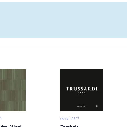
6
06.08.2026
dro Allori
Zambaiti