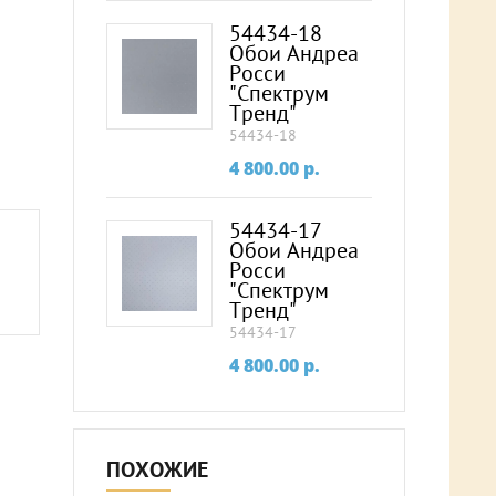
54434-18
Обои Андреа
Росси
"Спектрум
Тренд"
54434-18
4 800.00
p.
54434-17
Обои Андреа
Росси
"Спектрум
Тренд"
54434-17
4 800.00
p.
ПОХОЖИЕ