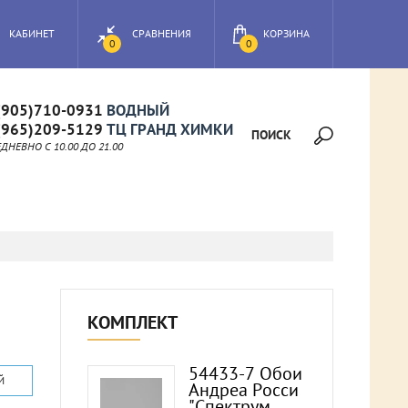
КАБИНЕТ
СРАВНЕНИЯ
КОРЗИНА
0
0
(905)710-0931
ВОДНЫЙ
(965)209-5129
ТЦ ГРАНД ХИМКИ
ПОИСК
НЕВНО C 10.00 ДО 21.00
КОМПЛЕКТ
54433-7 Обои
Й
Андреа Росси
"Спектрум