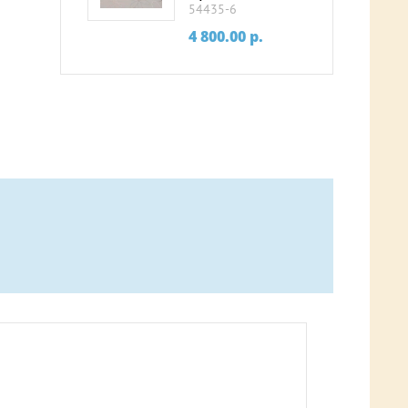
54435-6
4 800.00
p.