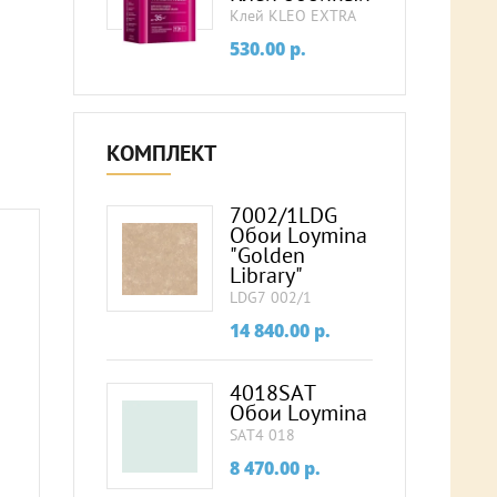
Клей KLEO EXTRA
530.00
p.
КОМПЛЕКТ
7002/1LDG
Обои Loymina
"Golden
Library"
LDG7 002/1
14 840.00
p.
4018SAT
Обои Loymina
SAT4 018
8 470.00
p.