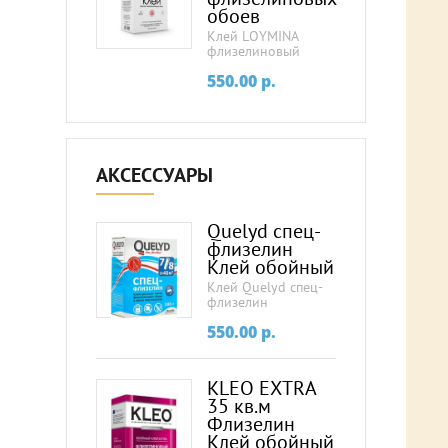
обоев
Клей LOYMINA
флизелиновый
550.00
p.
АКСЕССУАРЫ
Quelyd спец-
флизелин
Клей обойный
Клей Quelyd спец-
флизелин
550.00
p.
KLEO EXTRA
35 кв.м
Флизелин
Клей обойный